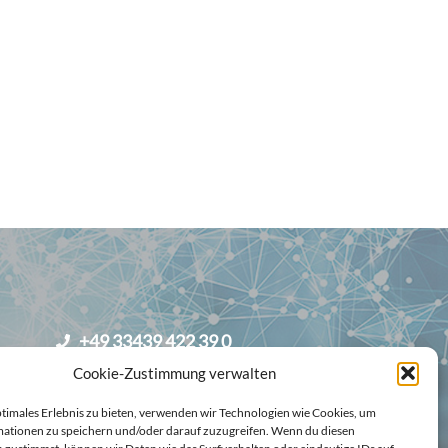
+49 33439 422 39 0
Cookie-Zustimmung verwalten
info@critislab.de
ptimales Erlebnis zu bieten, verwenden wir Technologien wie Cookies, um
ationen zu speichern und/oder darauf zuzugreifen. Wenn du diesen