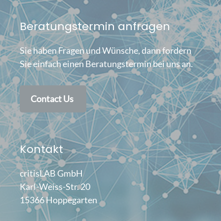
Beratungstermin anfragen
Sie haben Fragen und Wünsche, dann fordern
Sie einfach einen Beratungstermin bei uns an.
Contact Us
Kontakt
critisLAB GmbH
Karl-Weiss-Str. 20
15366 Hoppegarten